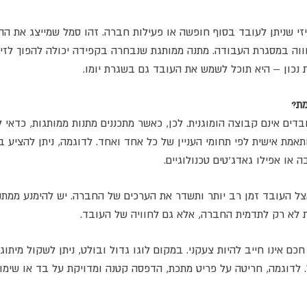
יזי שניתן לעובד בסוף חופשה או פעילות חברה. זהו סמל שמייצג את ה
ווה במסגרת העבודה. מתנה ממותגת שנבחרה בקפידה יכולה להפוך לזיכ
ת נכון – היא תוכל לשמש את העובד גם בשגרת יומו.
ת?
דים אינם קבוצה הומוגנית. לכן, כאשר מתכננים מתנות ממותגות, כדאי
תאמת אישית לפי תחומי העניין של כל אחד ואחד. לדוגמה, ניתן להציע ב
 או אפילו גאדג'טים טכנולוגיים.
צל העובד זמן רב יותר ותשדר את הערכים של החברה. יש להימנע ממתנ
 לא רק לתדמית החברה, אלא גם לחוויה של העובד.
חכם אינו חייב להיות צעקני. במקום לוגו גדול ובולט, ניתן לשקול מיתוג
 לדוגמה, חריטה על פריט מתכת, הדפסה קטנה ומדויקת על בד או שימו